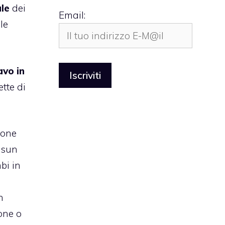
le
dei
Email:
le
cavo in
tte di
ione
essun
bi in
n
hone o