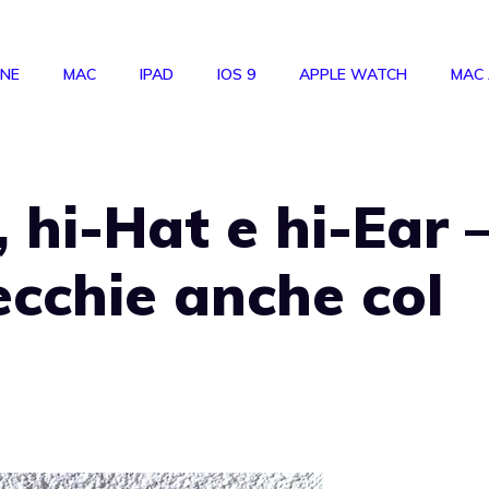
ONE
MAC
IPAD
IOS 9
APPLE WATCH
MAC
 hi-Hat e hi-Ear 
ecchie anche col