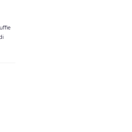
uffie
di