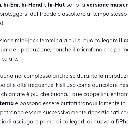
n
.
hi-Ear
,
hi-Head
e
hi-Hat
sono la
versione musica
er proteggersi dal freddo e ascoltare al tempo stesso 
d.
essione mini-jack femmina a cui si può collegare
il 
 volume e riproduzione, nonché il microfono che perme
icolare.
buona nel complesso anche se durante la riproduz
ppo alle alte frequenze. Nell’uso come auricolare n
 chiamate è più che buona. I due cappellini, entram
nterna
e possono essere buttati tranquillamente in
he potranno essere successivamente riposizionati co
sciarli asciugare prima di collegarli di nuovo all’iP