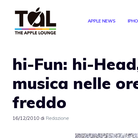
Vai
al
APPLE NEWS
IPH
contenuto
hi-Fun: hi-Head,
musica nelle or
freddo
16/12/2010
di
Redazione