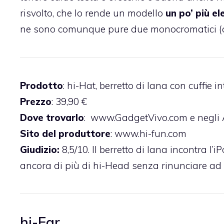
risvolto, che lo rende un modello
un po’ più e
ne sono comunque pure due monocromatici (all
Prodotto
: hi-Hat, berretto di lana con cuffie i
Prezzo
: 39,90 €
Dove trovarlo
:
www.GadgetVivo.com
e negli
Sito del produttore
:
www.hi-fun.com
Giudizio:
8,5/10. Il berretto di lana incontra l’i
ancora di più di hi-Head senza rinunciare ad 
hi-Ear