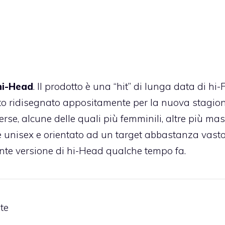
hi-Head
. Il prodotto è una “hit” di lunga data di hi-
ato ridisegnato appositamente per la nuova stagion
rse, alcune delle quali più femminili, altre più masc
 unisex e orientato ad un target abbastanza vast
ente versione di hi-Head
qualche tempo fa.
ate