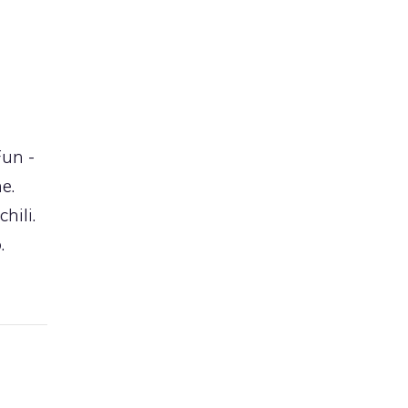
Fun -
e.
hili.
o.