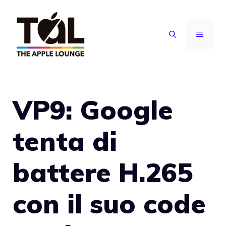
Vai
al
MENU
contenuto
VP9: Google
tenta di
battere H.265
con il suo code