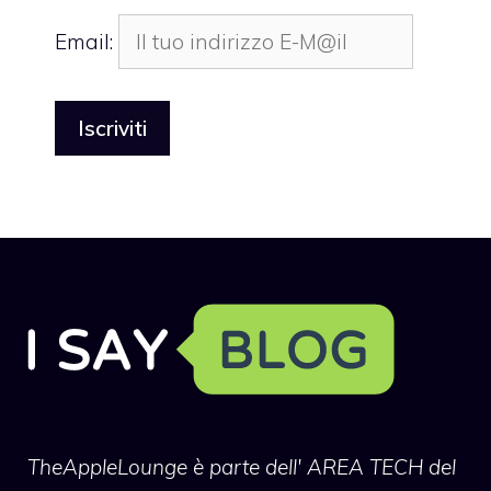
Email:
TheAppleLounge
è parte dell' AREA TECH del