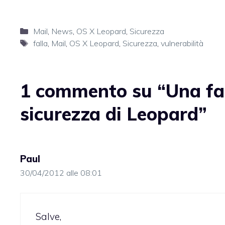
Categorie
Mail
,
News
,
OS X Leopard
,
Sicurezza
Tag
falla
,
Mail
,
OS X Leopard
,
Sicurezza
,
vulnerabilità
1 commento su “Una fal
sicurezza di Leopard”
Paul
30/04/2012 alle 08:01
Salve,