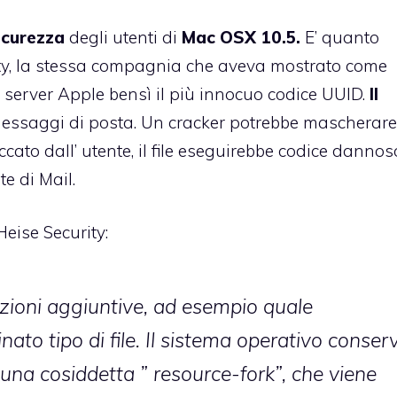
icurezza
degli utenti di
Mac OSX 10.5.
E’ quanto
ty
, la stessa compagnia che
aveva mostrato
come
ai server Apple bensì il più innocuo codice UUID.
Il
essaggi di posta. Un cracker potrebbe mascherar
ccato dall’ utente, il file eseguirebbe codice dannos
e di Mail.
eise Security:
zioni aggiuntive, ad esempio quale
to tipo di file. Il sistema operativo conser
 una cosiddetta ” resource-fork”, che viene