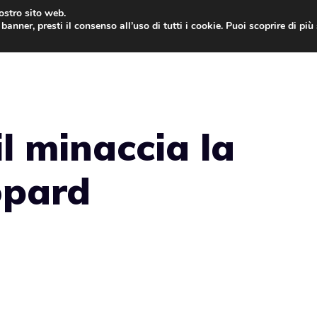
nostro sito web.
banner, presti il consenso all’uso di tutti i cookie. Puoi scoprire di pi
ONE
MAC
IPAD
IOS 9
APPLE WATCH
MAC
il minaccia la
opard