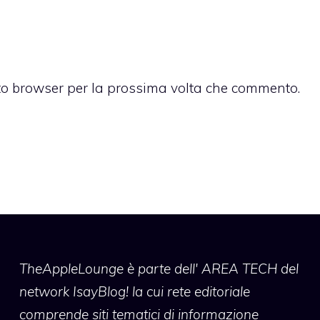
sto browser per la prossima volta che commento.
TheAppleLounge
è parte dell' AREA TECH del
network IsayBlog! la cui rete editoriale
comprende siti tematici di informazione