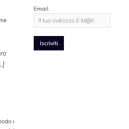
Email:
ome
oro
…]
modo i