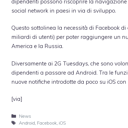
dipendenti possono riscoprire la navigazione 
social network in paesi in via di sviluppo.
Questo sottolinea la necessità di Facebook di 
miliardi di utenti) per poter raggiungere un n
America e la Russia.
Diversamente ai 2G Tuesdays, che sono volonta
dipendenti a passare ad Android. Tra le funzi
nuove notifiche introdotte da poco su iOS con r
[
via
]
Categorie
News
Tag
Android
,
Facebook
,
iOS