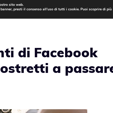
nostro sito web.
banner, presti il consenso all’uso di tutti i cookie. Puoi scoprire di pi
ONE
MAC
IPAD
IOS 9
APPLE WATCH
MAC
nti di Facebook
ostretti a passar