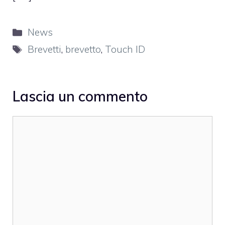
Categorie
News
Tag
Brevetti
,
brevetto
,
Touch ID
Lascia un commento
Commento