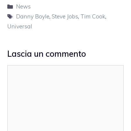
Categorie
News
Tag
Danny Boyle
,
Steve Jobs
,
Tim Cook
,
Universal
Lascia un commento
Commento