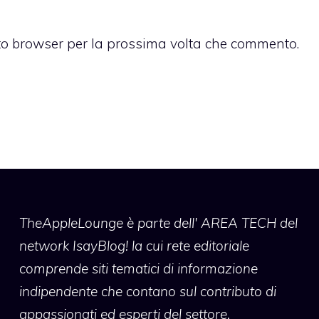
sto browser per la prossima volta che commento.
TheAppleLounge
è parte dell' AREA TECH del
network IsayBlog! la cui rete editoriale
comprende siti tematici di informazione
indipendente che contano sul contributo di
appassionati ed esperti del settore.