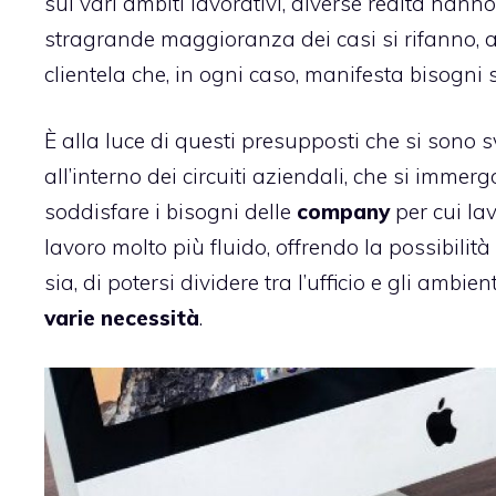
sui vari ambiti lavorativi, diverse realtà hann
stragrande maggioranza dei casi si rifanno, a l
clientela che, in ogni caso, manifesta bisogni s
È alla luce di questi presupposti che si sono
all’interno dei circuiti aziendali, che si imm
soddisfare i bisogni delle
company
per cui lav
lavoro molto più fluido, offrendo la possibilit
sia, di potersi dividere tra l’ufficio e gli am
varie necessità
.