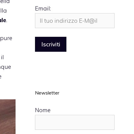
ella
Email:
lla
ale
.
ppure
il
nque
e
Newsletter
Nome