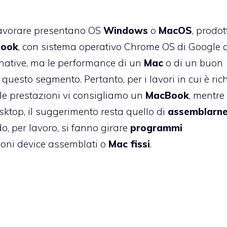
r lavorare presentano OS
Windows
o
MacOS
, prodo
book
, con sistema operativo Chrome OS di Google
ative, ma le performance di un
Mac
o di un buon
questo segmento. Pertanto, per i lavori in cui è ric
le prestazioni vi consigliamo un
MacBook
, mentre
esktop, il suggerimento resta quello di
assemblarne
, per lavoro, si fanno girare
programmi
uoni device assemblati o
Mac fissi
.