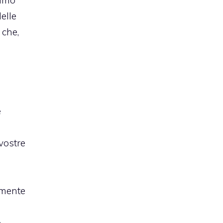
iamo
Nelle
 che,
e
 vostre
amente
,