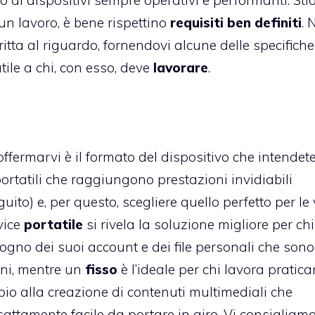
o di dispositivi sempre operativi e performanti. St
un lavoro, è bene rispettino
requisiti ben definiti
. 
ta al riguardo, fornendovi alcune delle specifiche
ile a chi, con esso, deve
lavorare
.
ffermarvi è il formato del dispositivo che intendet
ortatili che raggiungono prestazioni invidiabili
ito) e, per questo, scegliere quello perfetto per le
vice
portatile
si rivela la soluzione migliore per chi
ogno dei suoi account e dei file personali che sono
oni, mentre un
fisso
è l’ideale per chi lavora pratic
io alla creazione di contenuti multimediali che
sattamente facile da portare in giro. Vi consigliamo