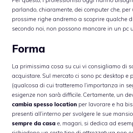
Per questo, i professionisti oggi hanno bisogn
parlando, chiaramente, dei computer che, per 
prossime righe andremo a scoprire qualche drit
secondo noi, non possono mancare in un pc ut
Forma
La primissima cosa su cui vi consigliamo di so
acquistare. Sul mercato ci sono pc desktop e p
(qualcosa di cui tratteremo l’importanza in segu
esigenze non sarà difficile. Certamente, un de
cambia spesso location
per lavorare e ha bis
presenti all’interno per svolgere le sue mansi
sempre da casa
e, magari, si dedica ad esemp
richiedono un certo tipo di attrezzatura non e