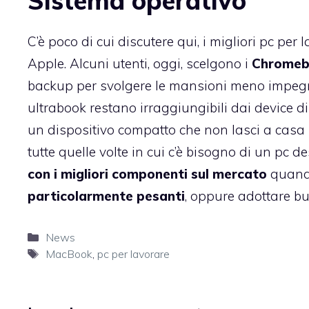
Sistema operativo
C’è poco di cui discutere qui, i migliori pc pe
Apple. Alcuni utenti, oggi, scelgono i
Chrome
backup per svolgere le mansioni meno impegn
ultrabook restano irraggiungibili dai device di 
un dispositivo compatto che non lasci a casa 
tutte quelle volte in cui c’è bisogno di un pc d
con i migliori componenti sul mercato
quando
particolarmente pesanti
, oppure adottare b
Categorie
News
Tag
MacBook
,
pc per lavorare