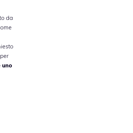
tto da
 come
hiesto
 per
 uno