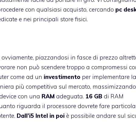
procedere con qualsiasi acquisto, cercando
pc des
icate e nei principali store fisici.
 ovviamente, piazzandosi in fasce di prezzo altret
 lavorare non può scendere troppo a compromessi co
uter come ad un
investimento
per implementare l
aniera più competitiva sul mercato, massimizzando
 device con una
RAM
adeguata.
16 GB
di RAM
uanto riguarda il processore dovrete fare particola
tente.
Dall’i5 Intel in poi
è possibile andare sul sic