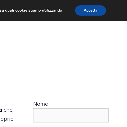
ù su quali cookie stiamo utilizzando
Accetta
 APPS
RECENSIONI
APPROFONDIMENTO
Nome
a
che,
roprio