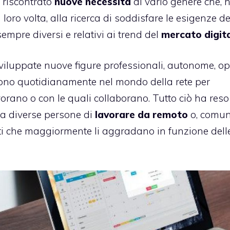
o riscontrato
nuove necessità
di vario genere che, n
oro volta, alla ricerca di soddisfare le esigenze de
empre diversi e relativi ai trend del
mercato digit
 sviluppate nuove figure professionali, autonome, o
ergono quotidianamente nel mondo della rete per
orano o con le quali collaborano. Tutto ciò ha reso 
à a diverse persone di
lavorare da remoto
o, comu
bienti che maggiormente li aggradano in funzione dell