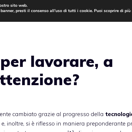
nostro sito web.
banner, presti il consenso all’uso di tutti i cookie. Puoi scoprire di pi
ONE
MAC
IPAD
IOS 9
APPLE WATCH
MAC
 per lavorare, a
ttenzione?
ente cambiato grazie al progresso della
tecnologi
a e, inoltre, si è riflesso in maniera preponderante p