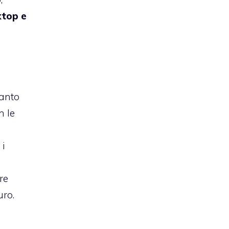
ktop e
tanto
n le
a
 i
re
uro.