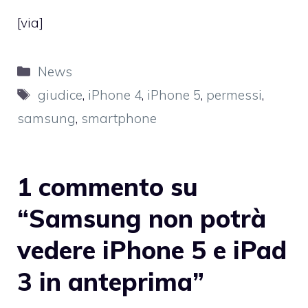
[
via
]
Categorie
News
Tag
giudice
,
iPhone 4
,
iPhone 5
,
permessi
,
samsung
,
smartphone
1 commento su
“Samsung non potrà
vedere iPhone 5 e iPad
3 in anteprima”