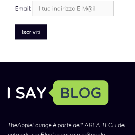
Email:
TheAppleLounge
è parte dell' AREA TECH del
network IsayBlog! la cui rete editoriale