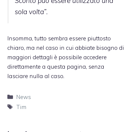
Sconto può essere utilizzato una
sola volta”.
Insomma, tutto sembra essere piuttosto
chiaro, ma nel caso in cui abbiate bisogno di
maggiori dettagli è possibile accedere
direttamente a
questa pagina
, senza
lasciare nulla al caso.
Categorie
News
Tag
Tim