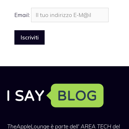
Email:
TheAppleLounge
è parte dell' AREA TECH del