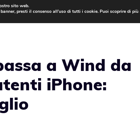
nostro sito web.
banner, presti il consenso all’uso di tutti i cookie. Puoi scoprire di pi
ONE
MAC
IPAD
IOS 9
APPLE WATCH
MAC
passa a Wind da
tenti iPhone:
glio