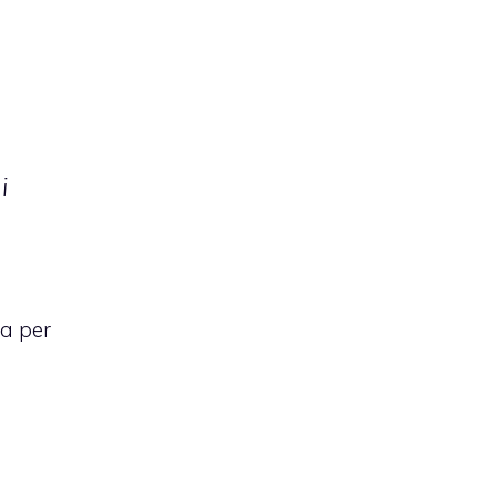
i
na
per