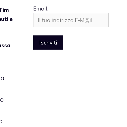
Email:
 Tim
uti e
assa
sa
to
a