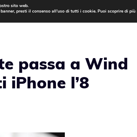
nostro sito web.
banner, presti il consenso all’uso di tutti i cookie. Puoi scoprire di pi
ONE
MAC
IPAD
IOS 9
APPLE WATCH
MAC
rte passa a Wind
i iPhone l’8