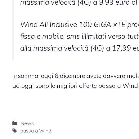
massima velocità (4G) a 9,99 euro a
Wind All Inclusive 100 GIGA xTE preved
fissa e mobile, sms illimitati verso tut
alla massima velocità (4G) a 17,99 e
Insomma, oggi 8 dicembre avete davvero molti
ad oggi sono le migliori offerte passa a Wind 
Categorie
News
Tag
passa a Wind