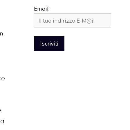
Email:
in
ro
e
la