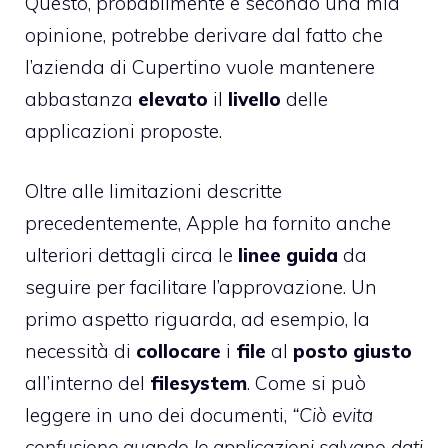
Questo, probabilmente e secondo una mia
opinione, potrebbe derivare dal fatto che
l’azienda di Cupertino vuole mantenere
abbastanza
elevato
il
livello
delle
applicazioni proposte.
Oltre alle limitazioni descritte
precedentemente, Apple ha fornito anche
ulteriori dettagli circa le
linee
guida
da
seguire per facilitare l’approvazione. Un
primo aspetto riguarda, ad esempio, la
necessità di
collocare
i
file
al
posto
giusto
all’interno del
filesystem
. Come si può
leggere in uno dei documenti,
“Ciò evita
confusione quando le applicazioni salvano dati