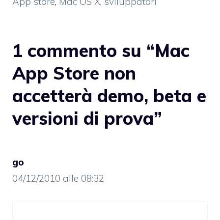
App store
,
Mac OS X
,
sviluppatori
1 commento su “Mac
App Store non
accetterà demo, beta e
versioni di prova”
go
04/12/2010 alle 08:32