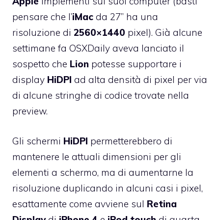
Apple
implementi sui suoi computer (basti
pensare che l’
iMac
da 27” ha una
risoluzione di
2560×1440
pixel). Già alcune
settimane fa OSXDaily aveva lanciato il
sospetto che
Lion
potesse supportare i
display
HiDPI
ad alta densità di pixel per via
di alcune stringhe di codice trovate nella
preview.
Gli schermi
HiDPI
permetterebbero di
mantenere le attuali dimensioni per gli
elementi a schermo, ma di aumentarne la
risoluzione duplicando in alcuni casi i pixel,
esattamente come avviene sul
Retina
Display
di
iPhone
4
e
iPod
touch
di quarta