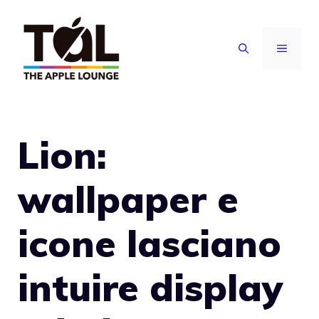
Vai
al
MENU
contenuto
Lion:
wallpaper e
icone lasciano
intuire display