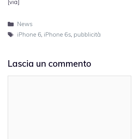
[
via
]
Categorie
News
Tag
iPhone 6
,
iPhone 6s
,
pubblicità
Lascia un commento
Commento