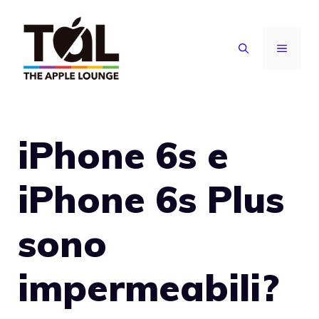
Vai
al
MENU
contenuto
iPhone 6s e
iPhone 6s Plus
sono
impermeabili?