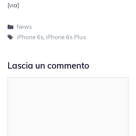
[
via
]
Categorie
News
Tag
iPhone 6s
,
iPhone 6s Plus
Lascia un commento
Commento