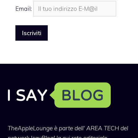
Email:
TheAppleLounge
è parte dell' AREA TECH del
network IsayBlog! la cui rete editoriale