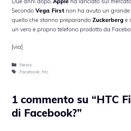
Due anni dopo,
Apple
ha lanciato sul mercat
Secondo
Vega
,
First
non ha avuto un grande s
quello che stanno preparando
Zuckerberg
e s
un vero e proprio telefono prodotto da Faceb
[
via
]
Categorie
News
Tag
Facebook
,
htc
1 commento su “HTC Fir
di Facebook?”