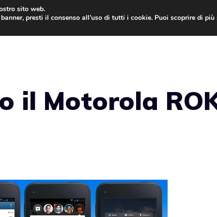
nostro sito web.
banner, presti il consenso all’uso di tutti i cookie. Puoi scoprire di pi
ONE
MAC
IPAD
IOS 9
APPLE WATCH
MAC
to il Motorola RO