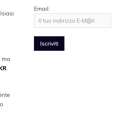
Email:
siasi
, ma
KR
.
ente
to