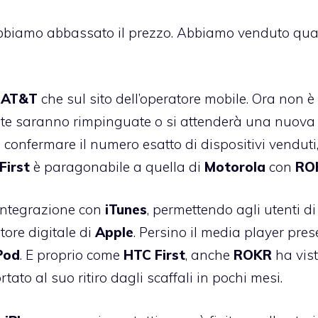
biamo abbassato il prezzo. Abbiamo venduto qual
i
AT&T
che sul sito dell’operatore mobile. Ora non è
scorte saranno rimpinguate o si attenderà una nuova
onfermare il numero esatto di dispositivi venduti
First
è paragonabile a quella di
Motorola
con
RO
’integrazione con
iTunes
, permettendo agli utenti di
tore digitale di
Apple
. Persino il media player pres
Pod
. E proprio come
HTC
First
, anche
ROKR
ha vis
tato al suo ritiro dagli scaffali in pochi mesi.