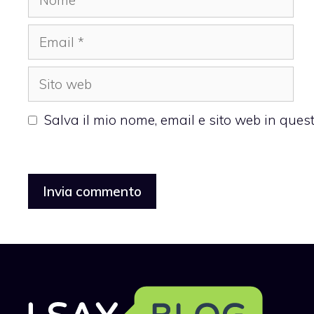
Email
Sito
web
Salva il mio nome, email e sito web in que