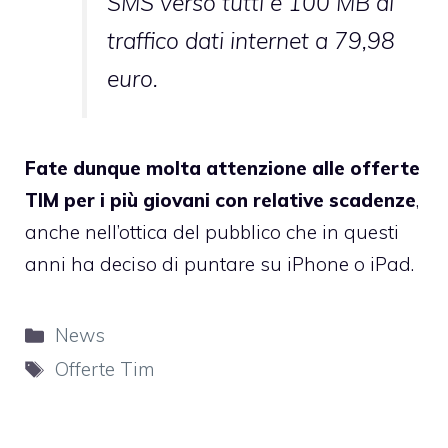
SMS verso tutti e 100 MB di
traffico dati internet a 79,98
euro.
Fate dunque molta attenzione alle offerte
TIM per i più giovani con relative scadenze
,
anche nell’ottica del pubblico che in questi
anni ha deciso di puntare su iPhone o iPad.
Categorie
News
Tag
Offerte Tim