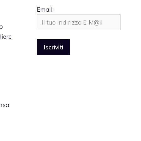
Email:
pp
liere
ensa