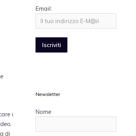
Email:
le
Newsletter
Nome
care i
ideo,
za di