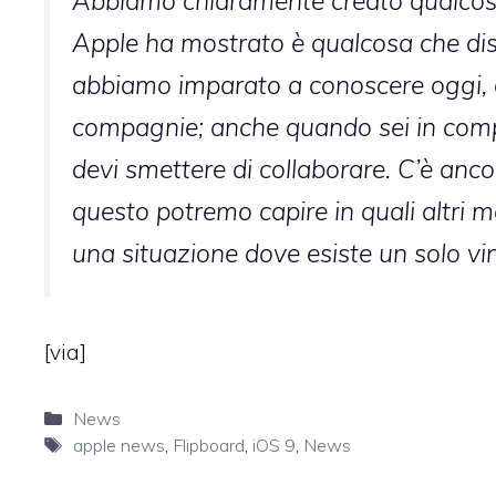
Abbiamo chiaramente creato qualcosa
Apple ha mostrato è qualcosa che di
abbiamo imparato a conoscere oggi, de
compagnie; anche quando sei in compet
devi smettere di collaborare. C’è ancor
questo potremo capire in quali altri 
una situazione dove esiste un solo vin
[
via
]
Categorie
News
Tag
apple news
,
Flipboard
,
iOS 9
,
News