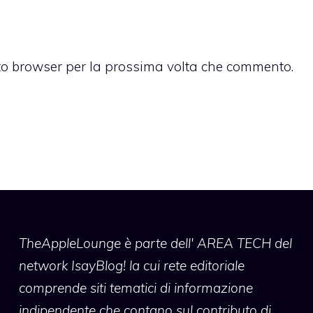
sto browser per la prossima volta che commento.
TheAppleLounge
è parte dell' AREA TECH del
network IsayBlog! la cui rete editoriale
comprende siti tematici di informazione
indipendente che contano sul contributo di