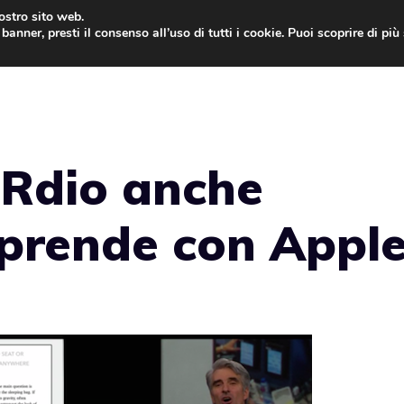
nostro sito web.
banner, presti il consenso all’uso di tutti i cookie. Puoi scoprire di pi
ONE
MAC
IPAD
IOS 9
APPLE WATCH
MAC
 Rdio anche
 prende con Appl