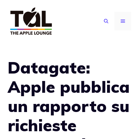
Vai
al
MENU
contenuto
Datagate:
Apple pubblica
un rapporto su
richieste