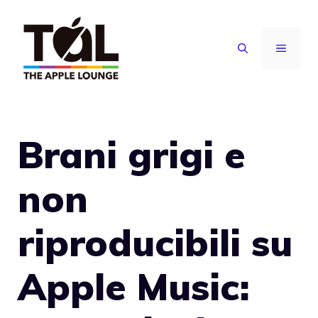
Vai
al
MENU
contenuto
Brani grigi e
non
riproducibili su
Apple Music: