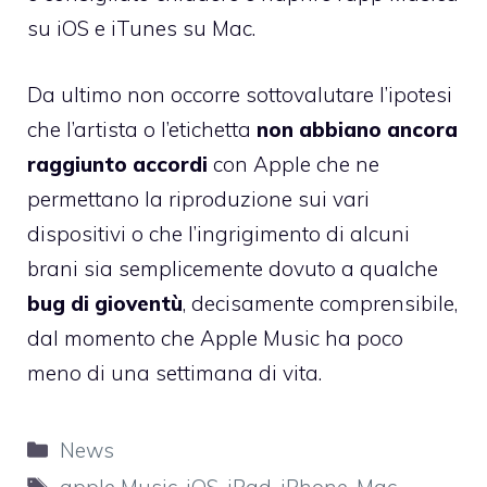
su iOS e iTunes su Mac.
Da ultimo non occorre sottovalutare l’ipotesi
che l’artista o l’etichetta
non abbiano ancora
raggiunto accordi
con Apple che ne
permettano la riproduzione sui vari
dispositivi o che l’ingrigimento di alcuni
brani sia semplicemente dovuto a qualche
bug di gioventù
, decisamente comprensibile,
dal momento che Apple Music ha poco
meno di una settimana di vita.
Categorie
News
Tag
apple Music
,
iOS
,
iPad
,
iPhone
,
Mac