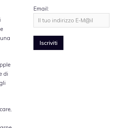
Email:
i
ne
 una
Apple
e di
gli
care,
uarne