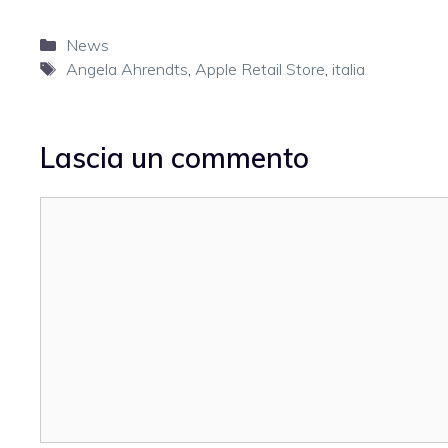
Categorie
News
Tag
Angela Ahrendts
,
Apple Retail Store
,
italia
Lascia un commento
Commento