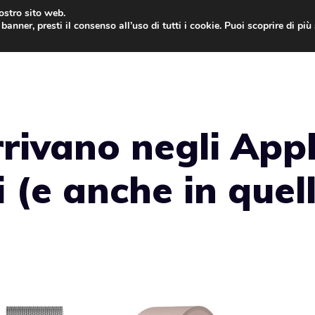
nostro sito web.
banner, presti il consenso all’uso di tutti i cookie. Puoi scoprire di pi
ONE
MAC
IPAD
IOS 9
APPLE WATCH
MAC
rivano negli App
 (e anche in quell