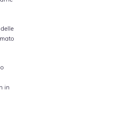
 delle
rmato
no
h in