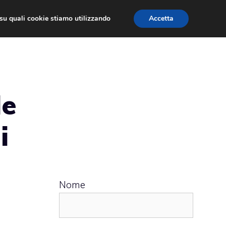
ù su quali cookie stiamo utilizzando
Accetta
 APPS
RECENSIONI
APPROFONDIMENTO
le
i
Nome