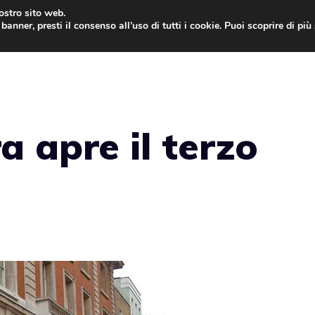
nostro sito web.
banner, presti il consenso all’uso di tutti i cookie. Puoi scoprire di pi
ONE
MAC
IPAD
IOS 9
APPLE WATCH
MAC
a apre il terzo