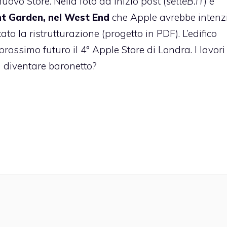
uovo Store. Nella foto ad inizio post (
setteB.IT
) è
nt Garden, nel West End
che Apple avrebbe intenz
to la ristrutturazione (progetto in PDF). L’edifico
rossimo futuro il 4° Apple Store di Londra. I lavori
a diventare baronetto?