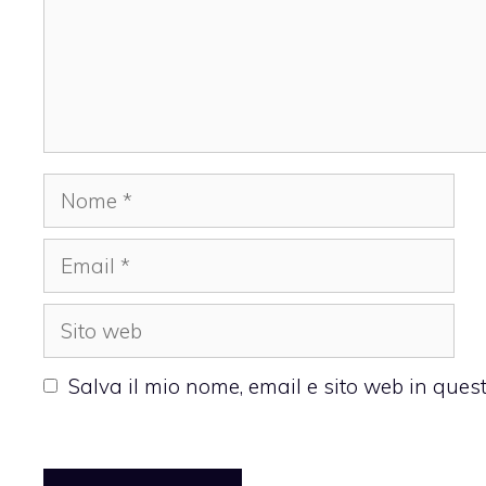
Nome
Email
Sito
web
Salva il mio nome, email e sito web in que