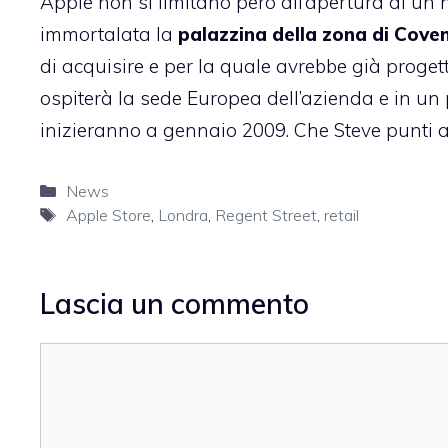
Apple non si limitano però all’apertura di un n
immortalata la
palazzina della zona di Cove
di acquisire e per la quale avrebbe già progetta
ospiterà la sede Europea dell’azienda e in un p
inizieranno a gennaio 2009. Che Steve punti 
Categorie
News
Tag
Apple Store
,
Londra
,
Regent Street
,
retail
Lascia un commento
Commento