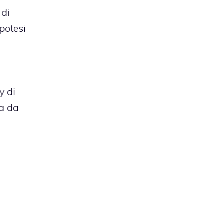
 di
potesi
y di
ca da