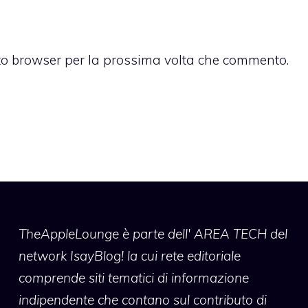
sto browser per la prossima volta che commento.
TheAppleLounge
è parte dell' AREA TECH del
network IsayBlog! la cui rete editoriale
comprende siti tematici di informazione
indipendente che contano sul contributo di