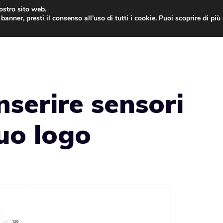
nostro sito web.
banner, presti il consenso all’uso di tutti i cookie. Puoi scoprire di pi
ONE
MAC
IPAD
IOS 9
APPLE WATCH
MAC
nserire sensori
suo logo