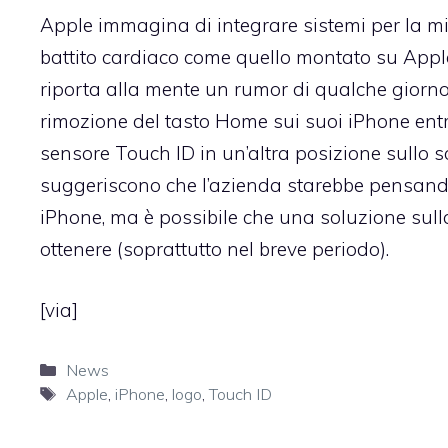
Apple immagina di integrare sistemi per la misu
battito cardiaco come quello montato su Apple 
riporta alla mente un rumor di qualche giorno
rimozione del tasto Home sui suoi iPhone ent
sensore Touch ID in un’altra posizione sullo s
suggeriscono che l’azienda starebbe pensando 
iPhone, ma è possibile che una soluzione sull
ottenere (soprattutto nel breve periodo).
[
via
]
Categorie
News
Tag
Apple
,
iPhone
,
logo
,
Touch ID