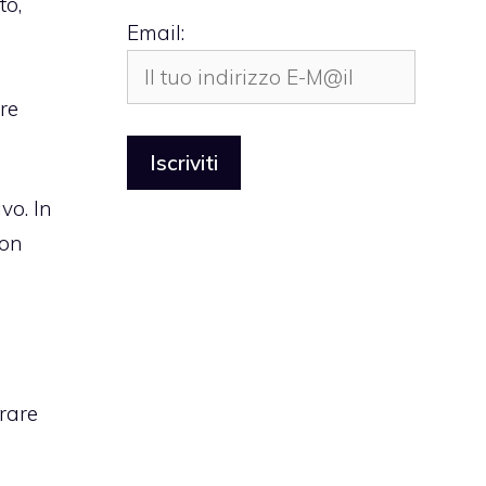
to,
Email:
re
vo. In
con
urare