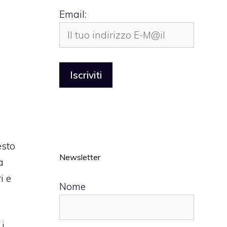
Email:
esto
Newsletter
a
i e
Nome
 i