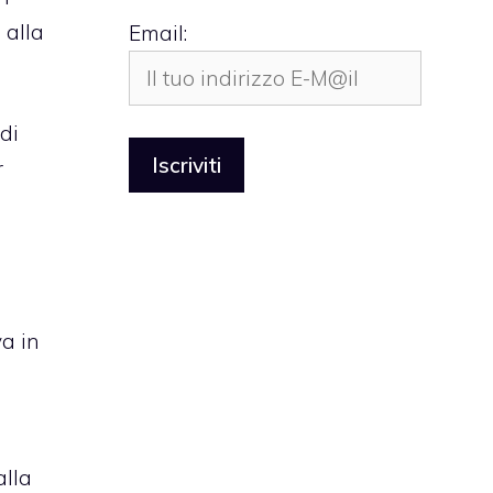
 alla
Email:
di
r
va in
alla