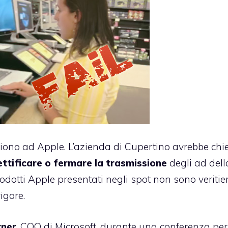
ono ad Apple. L’azienda di Cupertino avrebbe chi
ettificare o fermare la trasmissione
degli ad dell
odotti Apple presentati negli spot non sono veritier
igore.
rner
, COO di Microsoft, durante una conferenza per