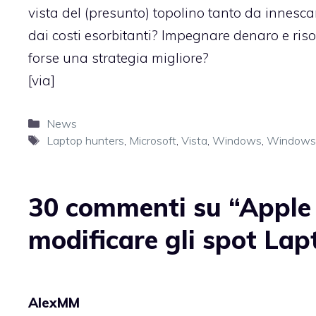
vista del (presunto) topolino tanto da innesc
dai costi esorbitanti? Impegnare denaro e ris
forse una strategia migliore?
[
via
]
Categorie
News
Tag
Laptop hunters
,
Microsoft
,
Vista
,
Windows
,
Windows 
30 commenti su “Apple 
modificare gli spot La
AlexMM