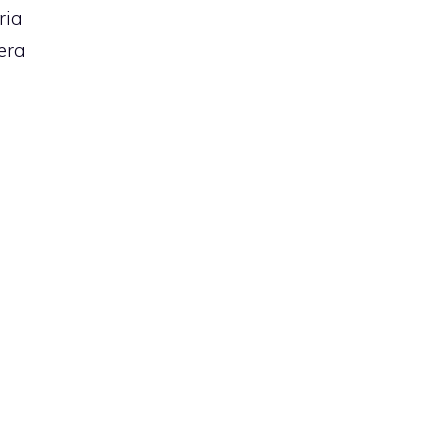
ria
era