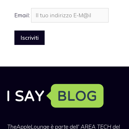
Email:
TheAppleLounge
è parte dell' AREA TECH del