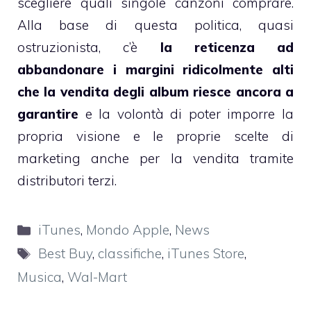
scegliere quali singole canzoni comprare.
Alla base di questa politica, quasi
ostruzionista, c’è
la reticenza ad
abbandonare i margini ridicolmente alti
che la vendita degli album riesce ancora a
garantire
e la volontà di poter imporre la
propria visione e le proprie scelte di
marketing anche per la vendita tramite
distributori terzi.
Categorie
iTunes
,
Mondo Apple
,
News
Tag
Best Buy
,
classifiche
,
iTunes Store
,
Musica
,
Wal-Mart