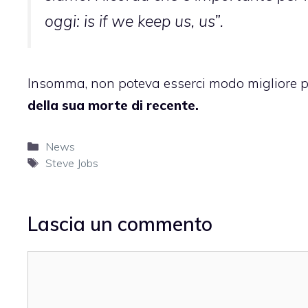
oggi: is if we keep us, us”.
Insomma, non poteva esserci modo migliore pe
della sua morte di recente.
Categorie
News
Tag
Steve Jobs
Lascia un commento
Commento