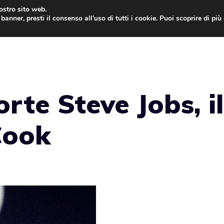
nostro sito web.
banner, presti il consenso all’uso di tutti i cookie. Puoi scoprire di pi
ONE
MAC
IPAD
IOS 9
APPLE WATCH
MAC
rte Steve Jobs, il
Cook