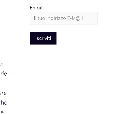
Email:
on
rie
ere
che
 è