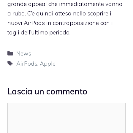
grande appeal che immediatamente vanno
a ruba. C’è quindi attesa nello scoprire i
nuovi AirPods in contrapposizione con i
tagli dell’ultimo periodo.
Categorie
News
Tag
AirPods
,
Apple
Lascia un commento
Commento