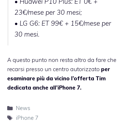
• Huawei P10 Plus: ET 0€ +
23€/mese per 30 mesi;
• LG G6: ET 99€ + 15€/mese per
30 mesi.
A questo punto non resta altro da fare che
recarsi presso un centro autorizzato
per
esaminare più da vicino l’offerta Tim
dedicata anche all’iPhone 7.
Categorie
News
Tag
iPhone 7