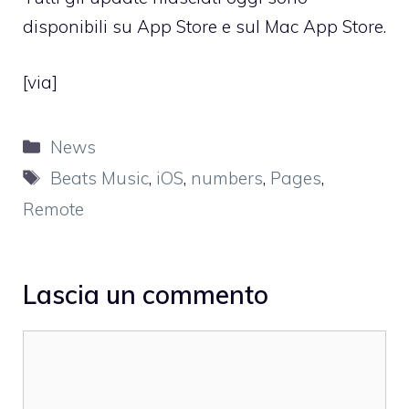
disponibili su App Store e sul Mac App Store.
[
via
]
Categorie
News
Tag
Beats Music
,
iOS
,
numbers
,
Pages
,
Remote
Lascia un commento
Commento