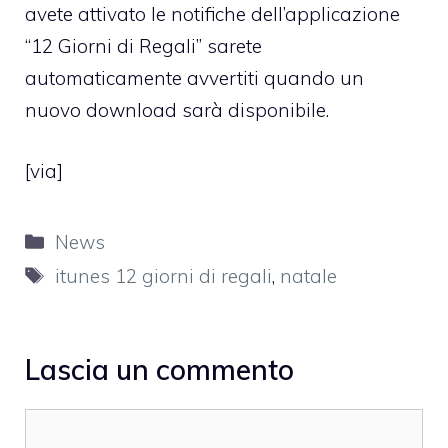
avete attivato le notifiche dell’applicazione
“12 Giorni di Regali” sarete
automaticamente avvertiti quando un
nuovo download sarà disponibile.
[
via
]
Categorie
News
Tag
itunes 12 giorni di regali
,
natale
Lascia un commento
Commento