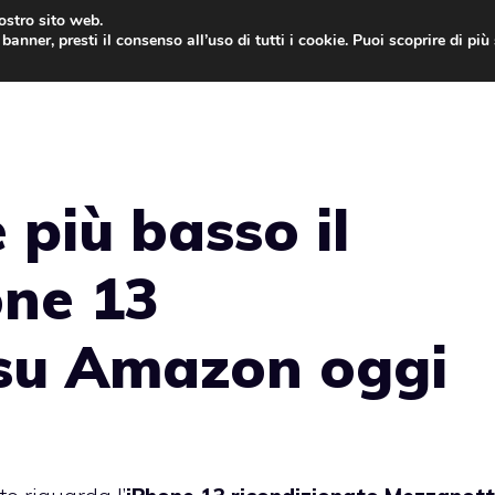
nostro sito web.
banner, presti il consenso all’uso di tutti i cookie. Puoi scoprire di pi
ONE
MAC
IPAD
IOS 9
APPLE WATCH
MAC
 più basso il
one 13
 su Amazon oggi