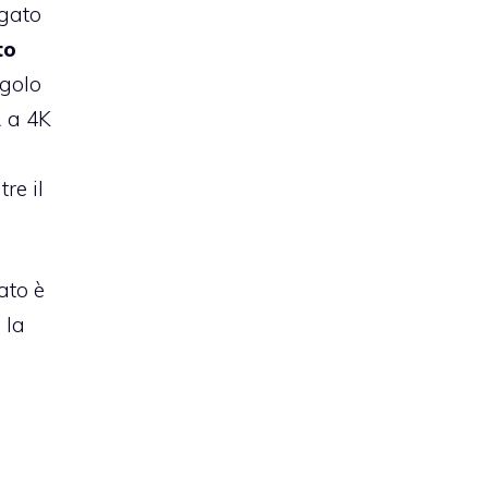
rgato
to
golo
R a 4K
re il
ato è
 la