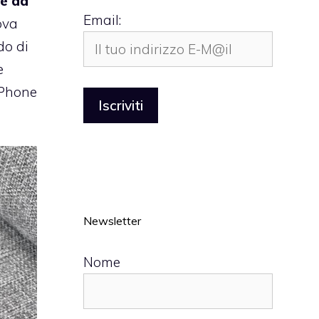
te da
Email:
ova
do di
e
iPhone
Newsletter
Nome