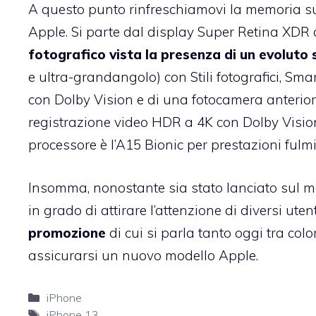
A questo punto rinfreschiamovi la memoria su
Apple. Si parte dal display Super Retina XDR d
fotografico vista la presenza di un evolu
e ultra-grandangolo) con Stili fotografici, Sm
con Dolby Vision e di una fotocamera anteri
registrazione video HDR a 4K con Dolby Vision
processore è l’A15 Bionic per prestazioni fulm
Insomma, nonostante sia stato lanciato sul me
in grado di attirare l’attenzione di diversi u
promozione
di cui si parla tanto oggi tra co
assicurarsi un nuovo modello Apple.
Categorie
iPhone
Tag
iPhone 13