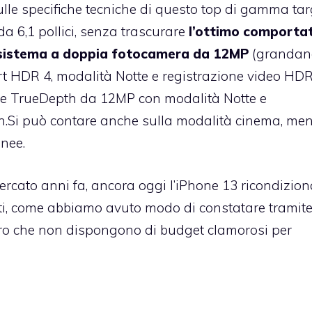
lle specifiche tecniche di questo top di gamma ta
a 6,1 pollici, senza trascurare
l’ottimo comporta
to sistema a doppia fotocamera da 12MP
(grandan
art HDR 4, modalità Notte e registrazione video HD
ore TrueDepth da 12MP con modalità Notte e
.Si può contare anche sulla modalità cinema, ment
inee.
rcato anni fa, ancora oggi l’iPhone 13 ricondizion
tenti, come abbiamo avuto modo di constatare tramite
loro che non dispongono di budget clamorosi per