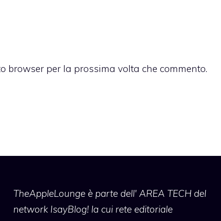
sto browser per la prossima volta che commento.
TheAppleLounge
è parte dell' AREA TECH del
network IsayBlog! la cui rete editoriale