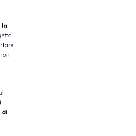
 la
getto
rtare
 non
a
ul
i
 di