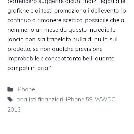
parrebbero suggerire alcuni indizi legati alle
grafiche e ai testi promozionali dell’evento. Io
continuo a rimanere scettico: possibile che a
nemmeno un mese da questo incredibile
lancio non sia trapelato nulla di nulla sul
prodotto, se non qualche previsione
improbabile e
concept tanto belli quanto
campati in aria
?
Categorie
iPhone
Tag
analisti finanziari
,
iPhone 5S
,
WWDC
2013