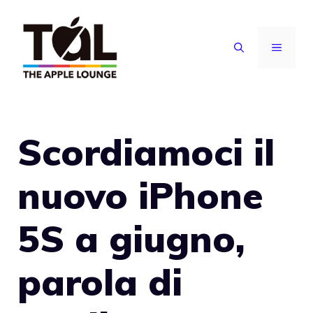
Vai
al
MENU
contenuto
Scordiamoci il
nuovo iPhone
5S a giugno,
parola di