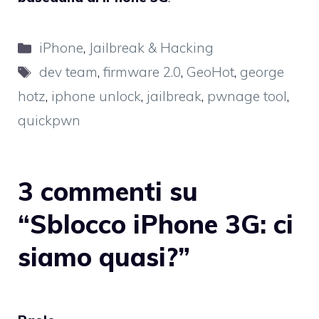
Categorie
iPhone
,
Jailbreak & Hacking
Tag
dev team
,
firmware 2.0
,
GeoHot
,
george
hotz
,
iphone unlock
,
jailbreak
,
pwnage tool
,
quickpwn
3 commenti su
“Sblocco iPhone 3G: ci
siamo quasi?”