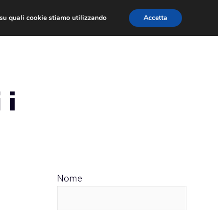
ù su quali cookie stiamo utilizzando
Accetta
 APPS
RECENSIONI
APPROFONDIMENTO
 i
Nome