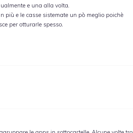
ualmente e una alla volta.
in più e le casse sistemate un pò meglio poichè
sce per otturarle spesso.
aggruppare le apps in sottocartelle. Alcune volte tr