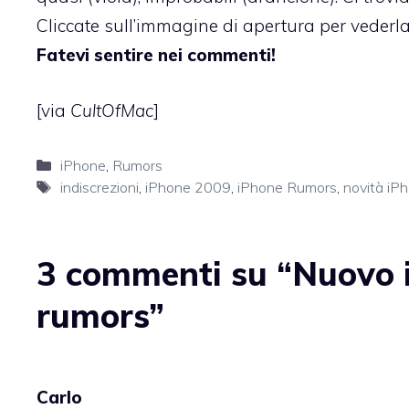
Cliccate sull’immagine di apertura per vederla 
Fatevi sentire nei commenti!
[via
CultOfMac
]
Categorie
iPhone
,
Rumors
Tag
indiscrezioni
,
iPhone 2009
,
iPhone Rumors
,
novità iP
3 commenti su “Nuovo iP
rumors”
Carlo