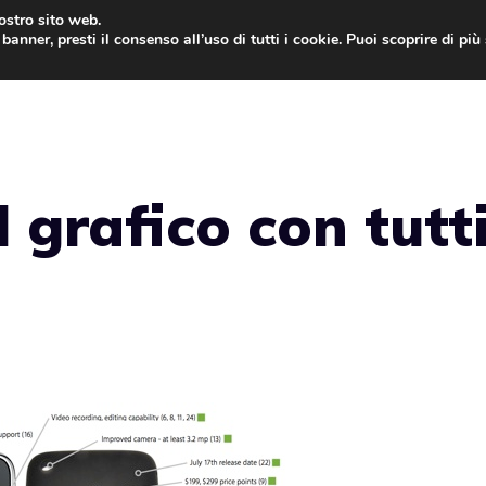
nostro sito web.
banner, presti il consenso all’uso di tutti i cookie. Puoi scoprire di pi
ONE
MAC
IPAD
IOS 9
APPLE WATCH
MAC
 grafico con tutti