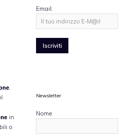
Email:
hone
.
Newsletter
el
Nome
one
in
ili o