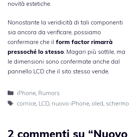
novità estetiche.
Nonostante la veridicità di tali componenti
sia ancora da verificare, possiamo
confermare che il
form factor rimarrà
pressoché lo stesso
. Magari più sottile, ma
le dimensioni sono confermate anche dal
pannello LCD che il sito stesso vende.
Categorie
iPhone
,
Rumors
Tag
cornice
,
LCD
,
nuovo iPhone
,
oled
,
schermo
2 commenti su “Nuovo