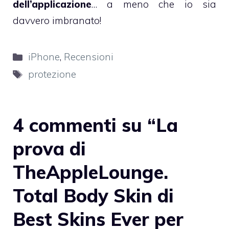
dell’applicazione
… a meno che io sia
davvero imbranato!
Categorie
iPhone
,
Recensioni
Tag
protezione
4 commenti su “La
prova di
TheAppleLounge.
Total Body Skin di
Best Skins Ever per