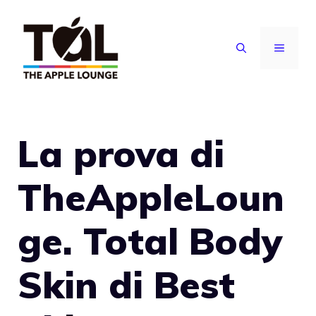
Vai
al
MENU
contenuto
La prova di
TheAppleLoun
ge. Total Body
Skin di Best