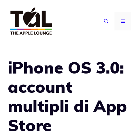
Vai
al
MENU
contenuto
iPhone OS 3.0:
account
multipli di App
Store