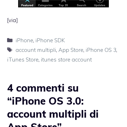
[
via
]
Categorie
iPhone
,
iPhone SDK
Tag
account multipli
,
App Store
,
iPhone OS 3
,
iTunes Store
,
itunes store account
4 commenti su
“iPhone OS 3.0:
account multipli di
App Store”