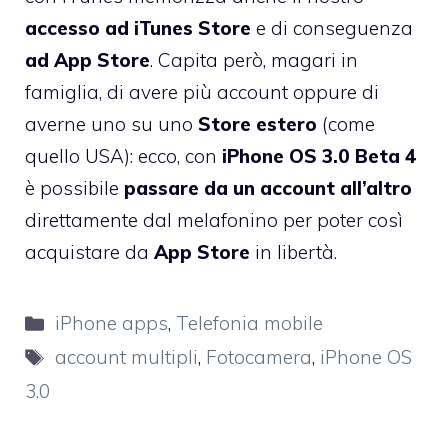
accesso ad iTunes Store
e di conseguenza
ad App Store
. Capita però, magari in
famiglia, di avere più account oppure di
averne uno su uno
Store estero
(come
quello USA): ecco, con
iPhone OS 3.0 Beta 4
è possibile
passare da un account all’altro
direttamente dal melafonino per poter così
acquistare da
App Store
in libertà.
Categorie
iPhone apps
,
Telefonia mobile
Tag
account multipli
,
Fotocamera
,
iPhone OS
3.0