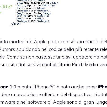
iato martedì da Apple porta con sé una traccia de
Rumors
spulciando nel codice della più recente rel
Apple. Come se non bastasse uno sviluppatore ha no
 il suo sito dal servizio pubblicitario Pinch Media v
hone 1,1
mentre iPhone 3G è noto anche come
iPh
dere un evoluzione ulteriore del dispositivo. Fra tut
 firmware o nei software di Apple sono di gran lung