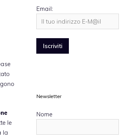
Email:
l
ease
tato
engono
Newsletter
one
Nome
te le
a la