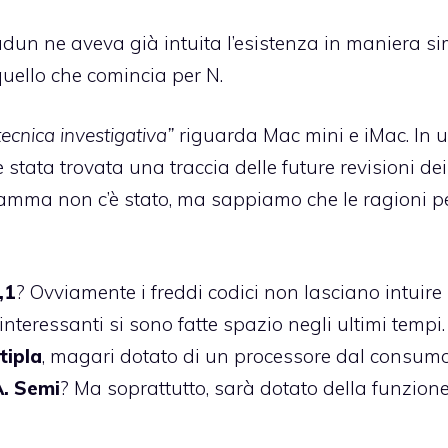
dun ne aveva già intuita l’esistenza in maniera si
 quello che comincia per N.
tecnica investigativa”
riguarda
Mac mini e iMac
. In u
 stata trovata una traccia delle future revisioni de
amma non c’è stato, ma sappiamo che le ragioni pe
,1
? Ovviamente i freddi codici non lasciano intuire
interessanti si sono fatte spazio negli ultimi tempi
tipla
, magari dotato di un processore dal consum
A. Semi
? Ma soprattutto, sarà dotato della funzion