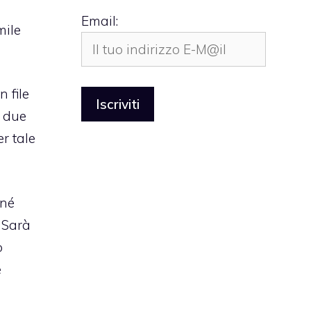
Email:
mile
n file
i due
r tale
 né
. Sarà
o
e