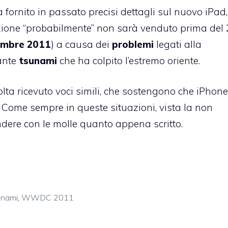
a fornito in passato precisi dettagli sul nuovo iPad,
zione “probabilmente” non sarà venduto prima del
embre 2011
) a causa dei
problemi
legati alla
ante
tsunami
che ha colpito l’estremo oriente.
lta ricevuto voci simili, che sostengono che iPhone
ome sempre in queste situazioni, vista la non
endere con le molle quanto appena scritto.
unami
,
WWDC 2011