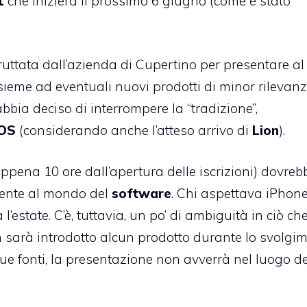
1
che inizierà il prossimo 6 giugno (
come è stato
uttata dall’azienda di Cupertino per presentare al
eme ad eventuali nuovi prodotti di minor rilevanz
bia deciso di interrompere la “tradizione”,
 OS
(considerando anche l’atteso arrivo di
Lion
).
appena 10 ore
dall’apertura delle iscrizioni) dovreb
mente al mondo del
software
. Chi aspettava iPhone
 l’estate. C’è, tuttavia, un po’ di ambiguità in ciò ch
 sarà introdotto alcun prodotto durante lo svolgi
ue fonti, la presentazione non avverrà nel luogo de