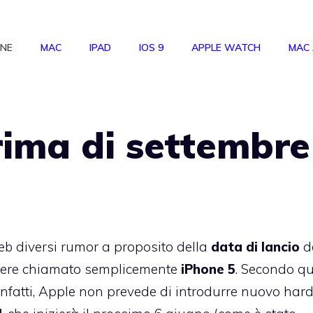
ONE
MAC
IPAD
IOS 9
APPLE WATCH
MAC
rima di settembre
eb diversi rumor a proposito della
data di lancio
d
ssere chiamato semplicemente
iPhone 5
. Secondo q
infatti, Apple non prevede di introdurre nuovo ha