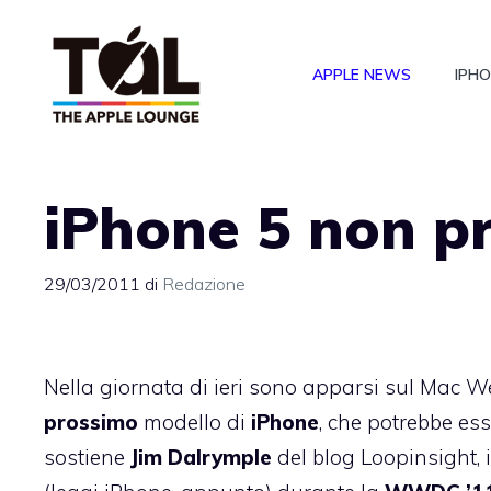
Vai
al
APPLE NEWS
IPH
contenuto
iPhone 5 non p
29/03/2011
di
Redazione
Nella giornata di ieri sono apparsi sul Mac W
prossimo
modello di
iPhone
, che potrebbe e
sostiene
Jim Dalrymple
del blog Loopinsight, 