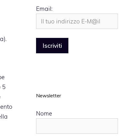
Email:
a).
be
 5
Newsletter
e
mento
Nome
lla