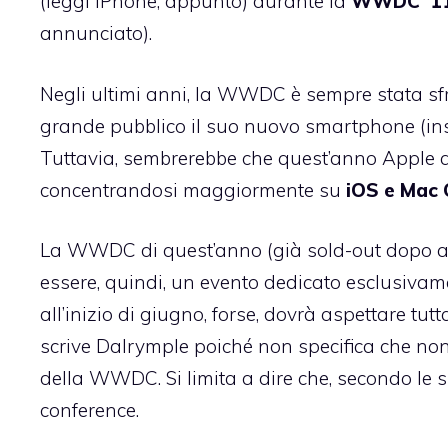
(leggi iPhone, appunto) durante la
WWDC ’1
annunciato
).
Negli ultimi anni, la WWDC è sempre stata sfr
grande pubblico il suo nuovo smartphone (insi
Tuttavia, sembrerebbe che quest’anno Apple ab
concentrandosi maggiormente su
iOS e Mac
La WWDC di quest’anno (già
sold-out dopo 
essere, quindi, un evento dedicato esclusiva
all’inizio di giugno, forse, dovrà aspettare tutta
scrive Dalrymple poiché non specifica che non
della WWDC. Si limita a dire che, secondo le s
conference.