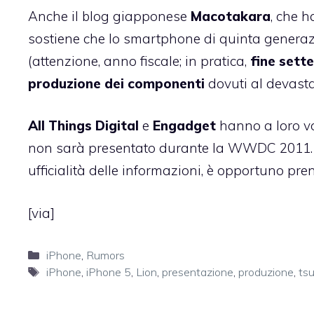
Anche il blog giapponese
Macotakara
, che h
sostiene che lo smartphone di quinta genera
(attenzione, anno fiscale; in pratica,
fine sett
produzione dei componenti
dovuti al devast
All Things Digital
e
Engadget
hanno a loro vo
non sarà presentato durante la WWDC 2011. C
ufficialità delle informazioni, è opportuno pr
[
via
]
Categorie
iPhone
,
Rumors
Tag
iPhone
,
iPhone 5
,
Lion
,
presentazione
,
produzione
,
ts