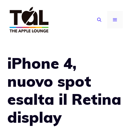
Vai
al
MENU
contenuto
iPhone 4,
nuovo spot
esalta il Retina
display