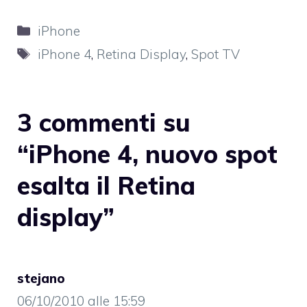
Categorie
iPhone
Tag
iPhone 4
,
Retina Display
,
Spot TV
3 commenti su
“iPhone 4, nuovo spot
esalta il Retina
display”
stejano
06/10/2010 alle 15:59