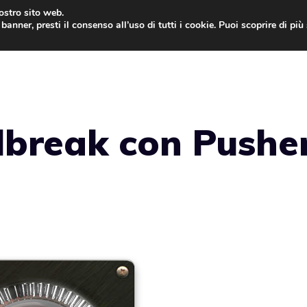
nostro sito web.
banner, presti il consenso all’uso di tutti i cookie. Puoi scoprire di pi
ONE
MAC
IPAD
IOS 9
APPLE WATCH
MAC
ilbreak con Pushe