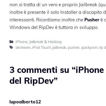
non si tratta di un vero e proprio Jailbreak (q
inoltre è presente il solo Installer a discapito 
interessanti. Ricordiamo inoltre che
Pusher
è d
Windows del RipDev è tuttora in sviluppo.
Categorie
iPhone
,
Jailbreak & Hacking
Tag
devteam
,
iPod Touch
,
jailbreak
,
pusher
,
quickpwn
,
rip 
3 commenti su “iPhone 
del RipDev”
lupoalberto12