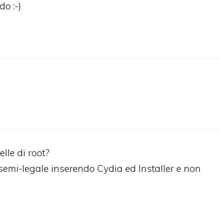
do :-)
le di root?
semi-legale inserendo Cydia ed Installer e non