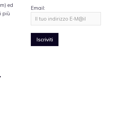
em) ed
Email:
i più
r