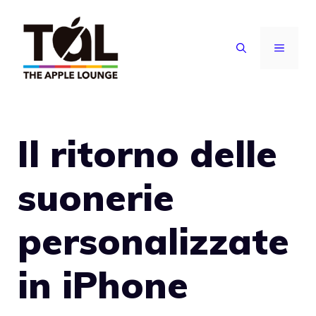
Vai
al
MENU
contenuto
Il ritorno delle
suonerie
personalizzate
in iPhone