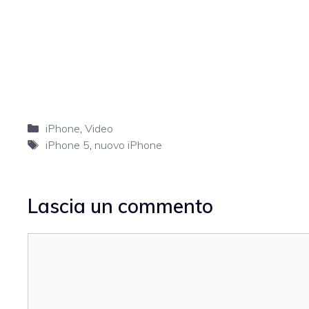
Categorie
iPhone
,
Video
Tag
iPhone 5
,
nuovo iPhone
Lascia un commento
Commento