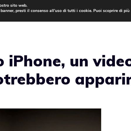
nostro sito web.
banner, presti il consenso all’uso di tutti i cookie. Puoi scoprire di pi
ONE
MAC
IPAD
IOS 9
APPLE WATCH
MAC
o iPhone, un vide
trebbero appari