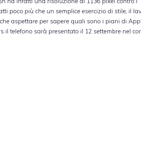
ish ha infatti una
risoluzione di 1136 pixel
contro i “
ti poco più che un semplice esercizio di stile, il la
che aspettare per sapere quali sono i piani di App
s il telefono sarà presentato il
12 settembre
nel cor