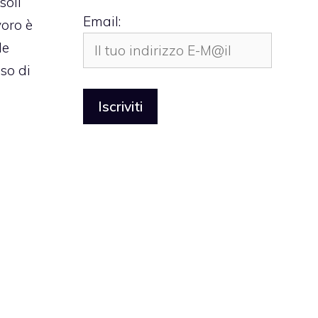
soli”
Email:
voro è
le
so di