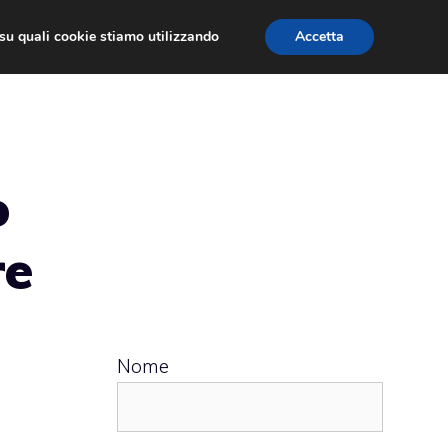
ù su quali cookie stiamo utilizzando
Accetta
 APPS
RECENSIONI
APPROFONDIMENTO
o
re
Nome