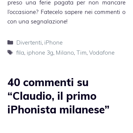
preso una ferie pagata per non mancare
l’occasione? Fatecelo sapere nei commenti o
con una segnalazione!
Categorie
Divertenti
,
iPhone
Tag
fila
,
iphone 3g
,
Milano
,
Tim
,
Vodafone
40 commenti su
“Claudio, il primo
iPhonista milanese”