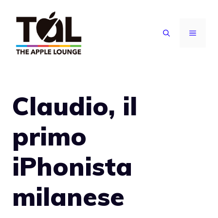
Vai
al
MENU
contenuto
Claudio, il
primo
iPhonista
milanese