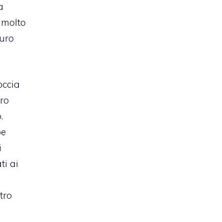
a
a molto
Puro
occia
uro
.
be
i
ti ai
tro