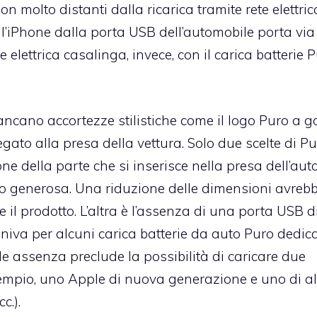
n molto distanti dalla ricarica tramite rete elettric
e l’iPhone dalla porta USB dell’automobile porta vi
te elettrica casalinga, invece, con il carica batterie 
cano accortezze stilistiche come il logo Puro a g
egato alla presa della vettura. Solo due scelte di P
e della parte che si inserisce nella presa dell’auto
po generosa. Una riduzione delle dimensioni avreb
 il prodotto. L’altra è l’assenza di una porta USB d
veniva per alcuni
carica batterie da auto Puro dedica
ale assenza preclude la possibilità di caricare due
mpio, uno Apple di nuova generazione e uno di al
c.).