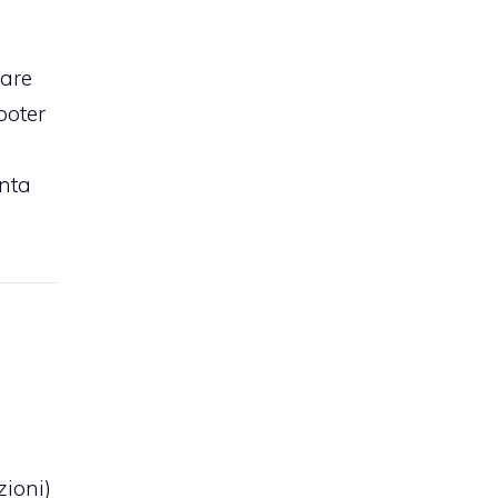
care
 poter
enta
zioni
)