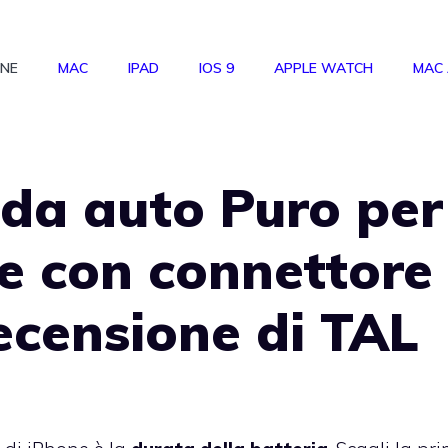
ONE
MAC
IPAD
IOS 9
APPLE WATCH
MAC
 da auto Puro per
le con connettore
recensione di TAL