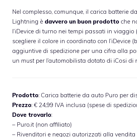
Nel complesso, comunque, il carica batterie d
Lightning è
davvero un buon prodotto
che no
l’iDevice di turno nei tempi passati in viaggio (o
scegliere il colore in coordinato con l’iDevice 
aggiuntive di spedizione per una cifra alla por
un
must
per l’automobilista dotato di iCosi d
Prodotto
: Carica batterie da auto Puro per d
Prezzo
:
€ 24,99
IVA inclusa (spese di spedizio
Dove trovarlo
:
–
Puro.it
(non affiliato)
– Rivenditori e negozi autorizzati alla vendita 