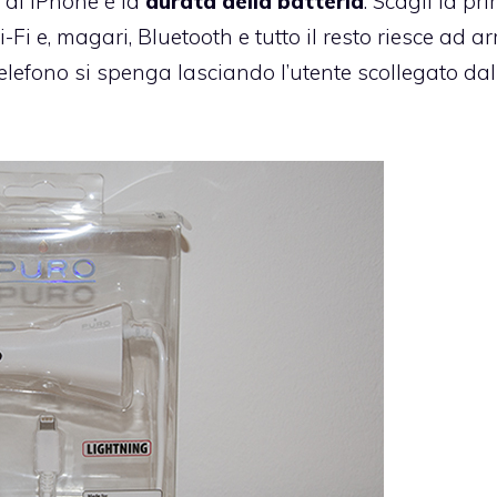
e di iPhone è la
durata della batteria
. Scagli la pr
-Fi e, magari, Bluetooth e tutto il resto riesce ad ar
telefono si spenga lasciando l’utente scollegato dal