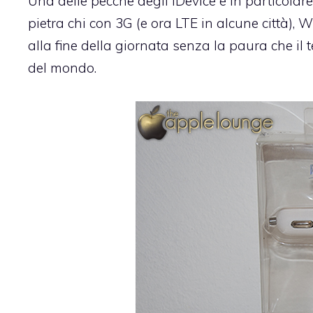
Una delle pecche degli iDevice e in particolar
pietra chi con 3G (e ora LTE in alcune città), Wi
alla fine della giornata senza la paura che il 
del mondo.