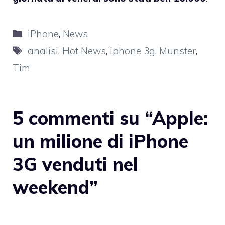
Categorie
iPhone
,
News
Tag
analisi
,
Hot News
,
iphone 3g
,
Munster
,
Tim
5 commenti su “Apple:
un milione di iPhone
3G venduti nel
weekend”