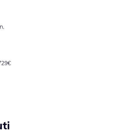
n,
 729€
ti