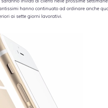
e saranno inviati ai clienti nelle prossime settiman
e in tantissimi hanno continuato ad ordinare anche q
ori ai sette giorni lavorativi.