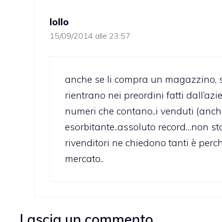
lollo
15/09/2014 alle 23:57
anche se li compra un magazzino, son
rientrano nei preordini fatti dall’az
numeri che contano..i venduti (anche 
esorbitante..assoluto record…non st
rivenditori ne chiedono tanti è perc
mercato..
Lascia un commento