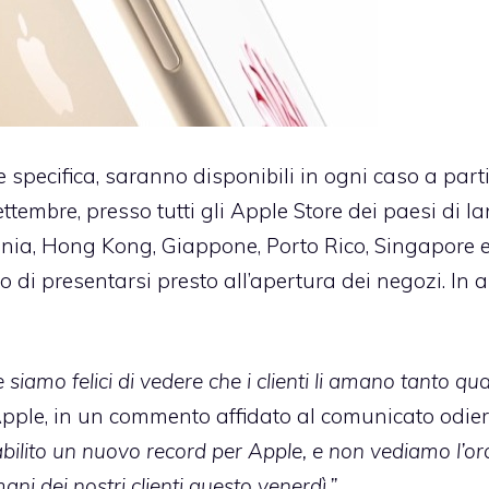
e specifica, saranno disponibili in ogni caso a part
ttembre, presso tutti gli Apple Store dei paesi di la
mania, Hong Kong, Giappone, Porto Rico, Singapore 
 di presentarsi presto all’apertura dei negozi. In a
 siamo felici di vedere che i clienti li amano tanto qua
ple, in un commento affidato al comunicato odier
bilito un nuovo record per Apple, e non vediamo l’or
ani dei nostri clienti questo venerdì.”