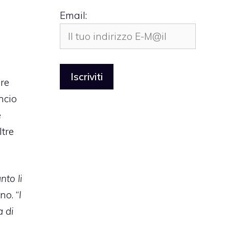
Email:
ire
ncio
e
ltre
nto li
no. “
I
a di